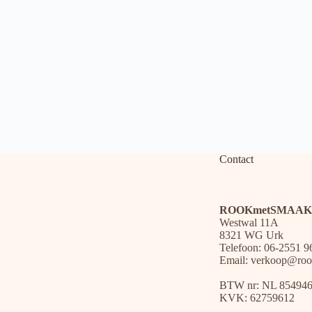
Contact
ROOKmetSMAAK
Westwal 11A
8321 WG Urk
Telefoon: 06-2551 9
Email:
verkoop@roo
BTW nr: NL 85494
KVK: 62759612