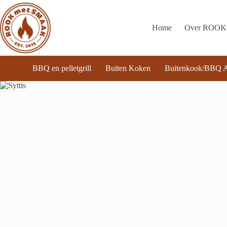
Ga
naar
de
Home
Over ROO
inhoud
BBQ en pelletgrill
Buiten Koken
Buitenkook/BBQ A