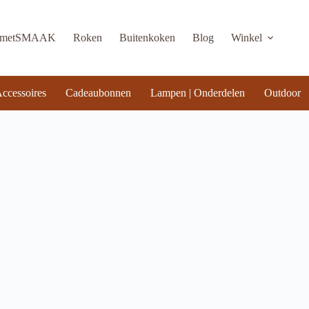
KmetSMAAK
Roken
Buitenkoken
Blog
Winkel
ccessoires
Cadeaubonnen
Lampen | Onderdelen
Outdoor