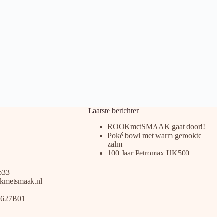
Laatste berichten
ROOKmetSMAAK gaat door!!
Poké bowl met warm gerookte
zalm
100 Jaar Petromax HK500
633
kmetsmaak.nl
6627B01